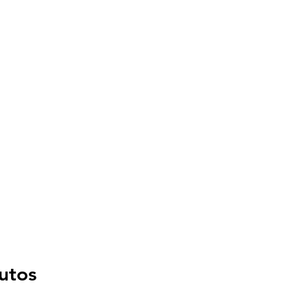
ÍNICAS MÉDICAS
Seguro de saúde
Contacto
Blog
utos