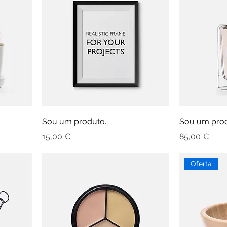
Sou um produto.
Sou um prod
Preço
Preço
15,00 €
85,00 €
Oferta