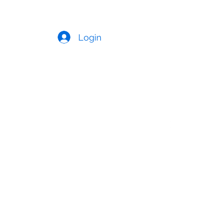
Login
Telefone: +351 925266442 *