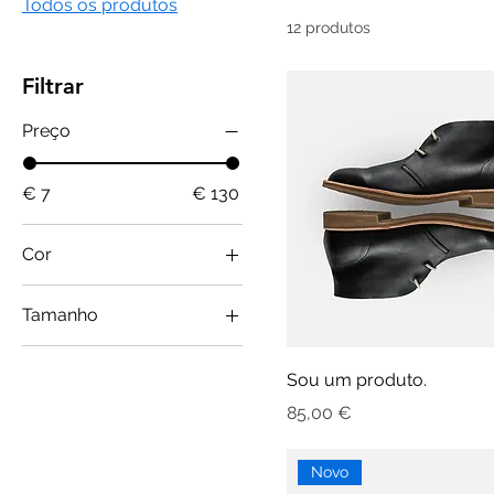
Todos os produtos
12 produtos
Filtrar
Preço
€ 7
€ 130
Cor
Tamanho
Grande
Sou um produto.
Médio
Preço
85,00 €
One size
Pequeno
Novo