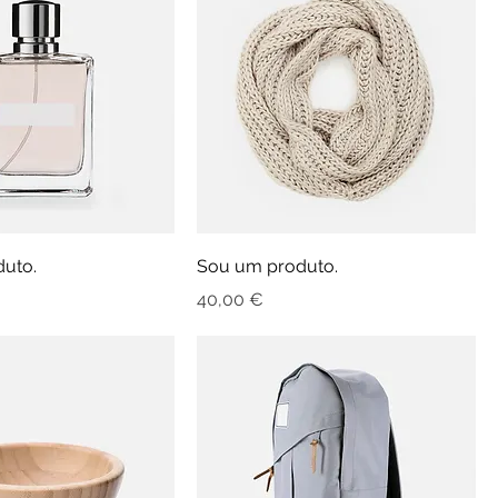
uto.
Sou um produto.
Preço
40,00 €