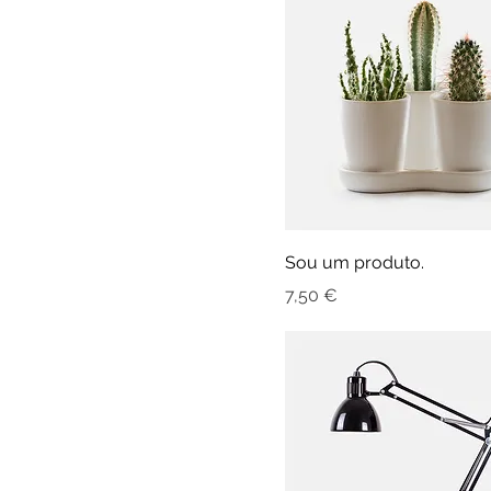
Sou um produto.
Preço
7,50 €