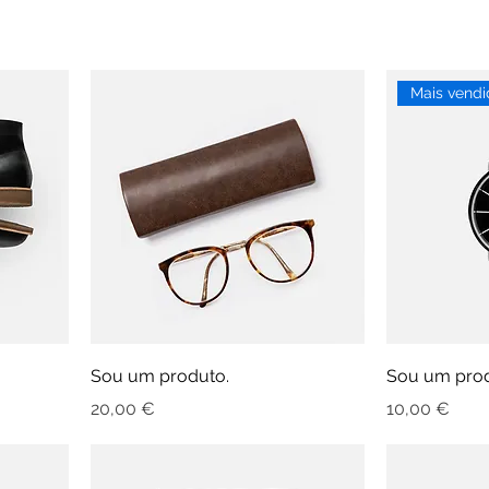
Mais vendi
Sou um produto.
Sou um prod
Preço
Preço
20,00 €
10,00 €