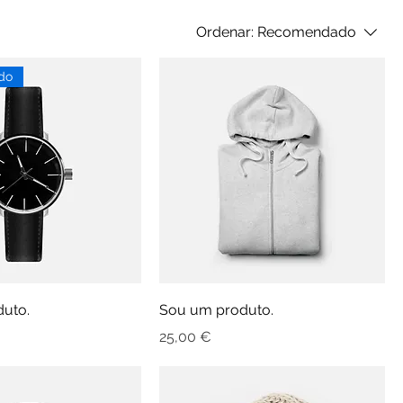
Ordenar:
Recomendado
do
uto.
Sou um produto.
Preço
25,00 €