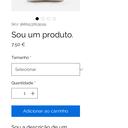
SKU: 366615376135191
Sou um produto.
Preço
7,50 €
Tamanho
*
Quantidade
*
Adicionar ao carrinho
Sou a descrição de um 