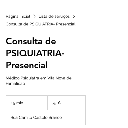
Página inicial
Lista de serviços
Consulta de PSIQUIATRIA- Presencial
Consulta de
PSIQUIATRIA-
Presencial
Médico Psiquiatra em Vila Nova de
Famalicão
75
euros
45 min
4
75 €
5
m
Rua Camilo Castelo Branco
i
n